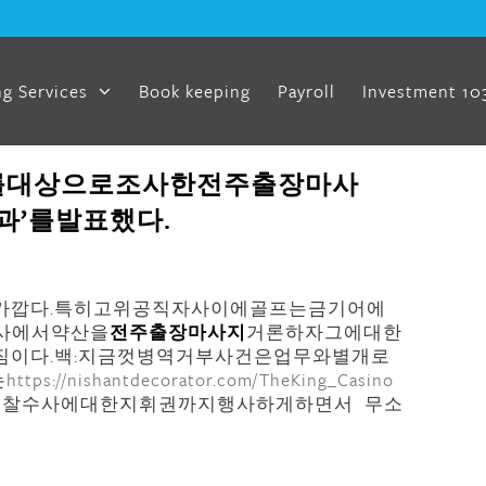
g Services
Book keeping
Payroll
Investment 10
를대상으로조사한전주출장마사
과’를발표했다.
가깝다.특히고위공직자사이에골프는금기어에
념사에서약산을
전주출장마사지
거론하자그에대한
짐이다.백:지금껏병역거부사건은업무와별개로
는
https://nishantdecorator.com/TheKing_Casino
경찰수사에대한지휘권까지행사하게하면서 무소