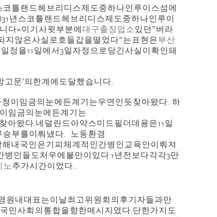
31년스코틀랜드헤브리디스제도중하나인루이스섬에
831년스코틀랜드헤브리디스제도중하나인루이
합니다=이기사윗부분에
대구출장업소
있던”버라
되지않은사실로호들갑을떨었다”는표현은
부산
일정을11일에서3일자정으로당긴사실이확인돼
희망고문’의한계에도달했습니다.
청이임금의눈에든계기는우연인듯찾아왔다. 하
청이임금의눈에든계기는
찾아왔다.네덜란드아약스미드필더데용은11일
1무승부를이뤄냈다. 노동환경
악해내국인은기피체계적인간병인교육안이뤄져
병인들도처우에불만이있다.1년전보다각각3만
지노
추가시간이었다..
인영원내대표는이날최고위원회의후기자들과만
국민사회의통합을향한메시지였다.단한가지도