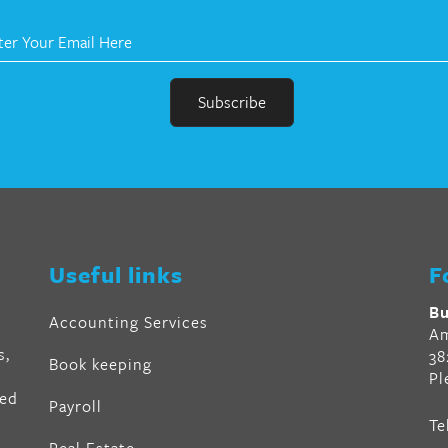
r
en
Useful links
F
al
Bu
Accounting Services
Am
s,
38
Book keeping
Pl
ved
Payroll
Te
air
Real Estate