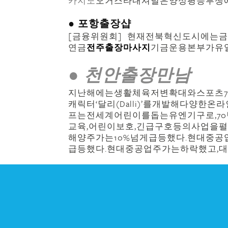
카지노
오거스타내셔널은양성평등투쟁
● 포항 출장샵
[금융위원회] 현재전북혁신도시에는
연금
전주출장마사지
기금운용본부가유일
● 천안출장만남
지난해에는생활체육저변확대와스포츠7
캐릭터‘달리(Dalli)’를개발해다양
프는전세계어린이를돕는유엔기구로,70년
교육,어린이보호,긴급구호등의사업을
해양주가는10%넘게급등했다.현대중공
급등했다.현대중공업주가는하락했고,대