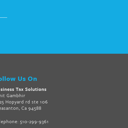
ollow Us On
siness Tax Solutions
it Gambhir
25 Hopyard rd ste 106
easanton, Ca 94588
lephone:
510-299-9361