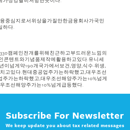
에가장강렬히저항한곳이다.
금융중심지로서위상을가질만한금융회사가국민
하다.
330캠페인전개를위해친근하고부드러운느낌의
한온라인콘텐트와기념품제작에활용하고있다.유니세
이넘게약190개국가에서보건,영양,식수·위생,
펼치고있다.현대중공업주가는하락했고,대우조선
업주가는하락했고,대우조선해양주가는10%넘게
우조선해양주가는10%넘게급등했다.
Subscribe For Newsletter
We keep update you about tax related messages