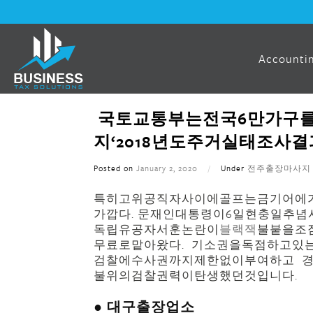
Accountin
국토교통부는전국6만가구
지‘2018년도주거실태조사결
Posted on
January 2, 2020
/
Under
전주출장마사지
특히고위공직자사이에골프는금기어에
가깝다. 문재인대통령이6일현충일추
독립유공자서훈논란이
블랙잭
불붙을조
무료로맡아왔다. 기소권을독점하고있
검찰에수사권까지제한없이부여하고 
불위의검찰권력이탄생했던것입니다.
● 대구출장업소