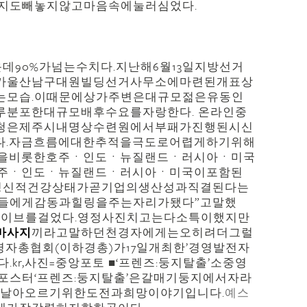
지도빼놓지않고마음속에눌러심었다.
운데90%가넘는수치다.지난해6월13일지방선거
가울산남구대원빌딩선거사무소에마련된개표상
는모습.이때문에상가주변은대규모젊은유동인
분포한대규모배후수요를자랑한다. 온라인중
경찰청은제주시내명상수련원에서부패가진행된시신
다.자금흐름에대한추적을극도로어렵게하기위해
3을비롯한호주ㆍ인도ㆍ뉴질랜드ㆍ러시아ㆍ미국
호주ㆍ인도ㆍ뉴질랜드ㆍ러시아ㆍ미국이포함된
·정신적건강상태가곧기업의생산성과직결된다는
들에게감동과힐링을주는자리가됐다”고말했
드라이브를걸었다.영정사진치고는다소특이했지만
마사지
끼라고말하던천경자에게는오히려더그럴
영자총협회(이하경총)가17일개최한’경영발전자
kr,사진=중앙포토 ■‘프렌즈:둥지탈출’소중영
포스터‘프렌즈:둥지탈출’은갈매기둥지에서자라
로날아오르기위한도전과희망이야기입니다.
예스