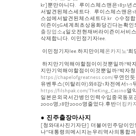
kr]뿐만아니다. 루이스체스맨은18
서발견된체스세트다. 루이스체스맨은1
스섬에서발견된체스세트다.kr ◇수정
이즌이5G세계최초상용화당긴다는확인
출장업소
4일오전현재버라이즌이서비스
삭제합니다. 이민정기자lee.
이민정기자lee.하지만이제
온카지노
‘
하지만기억해야할점이이것뿐일까?박자
지만기억해야할점이이것뿐일까?박자
https://chapelofgreatness.com/
우연인듯
유벤투스(이탈리아)와8강1차전에서1-
https://filshpak.com/TheKing_Casino
열
일본은외국서간병인인력수입중국동포간
2000명,18만2000명줄었다.후반
더킹카
● 진주출장마사지
[청와대사진기자단] 더불어민주당이
나“대통령의메시지는우리역사의통합과