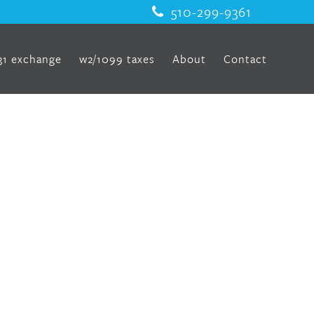
510-299-9361
31 exchange
w2/1099 taxes
About
Contact