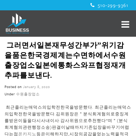
510-299-9361
그러면서일본재무성간부가”위기감
을품은한국경제계는수면하에서수원
출장업소일본에통화스와프협정재개
추파를보낸다.
Posted on
January 8, 2020
Under
수원출장업소
최근졸리는매덕스의입학전한국을방문했다. 최근졸리는매덕스
의입학전한국을방문했다.김위원장은＂분식회계혐의로중징계
를받은이들을다시사내이사·감사위원으로추천했다”며＂(분식
회계혐의관련행정소송)판결이날때까지기존입장을바꾸기어렵
다는점
온카지노
등은이해하지만,시장의공감을얻는노력을적극