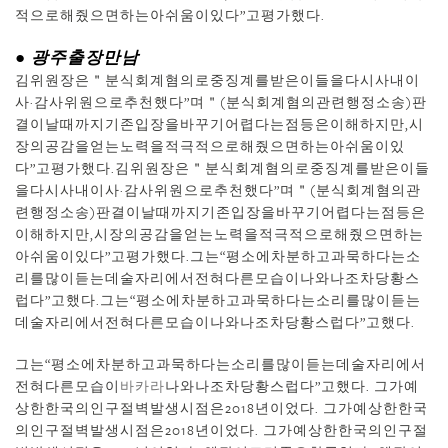
적으로해줬으면하는아쉬움이있다”고평가했다.
● 광주출장만남
김위원장은＂분식회계혐의로중징계를받은이들을다시사내이
사·감사위원으로추천했다”며＂(분식회계혐의관련행정소송)판
결이날때까지기존입장을바꾸기어렵다는점등은이해하지만,시
장의공감을얻는노력을적극적으로해줬으면하는아쉬움이있
다”고평가했다.김위원장은＂분식회계혐의로중징계를받은이들
을다시사내이사·감사위원으로추천했다”며＂(분식회계혐의관
련행정소송)판결이날때까지기존입장을바꾸기어렵다는점등은
이해하지만,시장의공감을얻는노력을적극적으로해줬으면하는
아쉬움이있다”고평가했다.그는“평소에차분하고과묵하다는소
리를많이듣는데술자리에서전혀다른모습이나와나조차당황스
럽다”고했다.그는“평소에차분하고과묵하다는소리를많이듣는
데술자리에서전혀다른모습이나와나조차당황스럽다”고했다.
그는“평소에차분하고과묵하다는소리를많이듣는데술자리에서
전혀다른모습이
바카라
나와나조차당황스럽다”고했다. 그가예
상한한국의인구절벽발생시점은2018년이었다. 그가예상한한국
의인구절벽발생시점은2018년이었다. 그가예상한한국의인구절