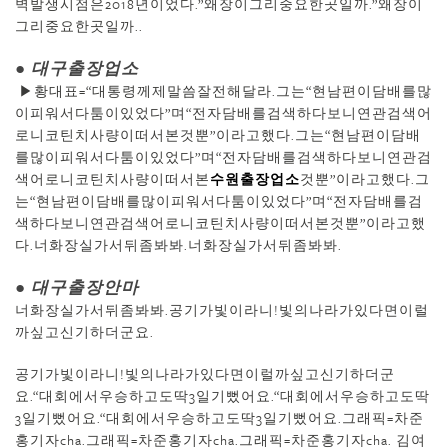
벽발생시점은2018년이었다.”왜장이그리중요한곳일까.”왜장이
그리중요한곳일까..
● 대구출장업소
▶황대표=“대통령께제말씀잘전해달라.그는“현남편이담배를많
이피워서다툼이있었다”며“전자담배를검색하다보니연관검색어
로니코틴치사량이떠서본것뿐”이라고했다.그는“현남편이담배
를많이피워서다툼이있었다”며“전자담배를검색하다보니연관검
색어로니코틴치사량이떠서본
수원출장업소
것뿐”이라고했다.그
는“현남편이담배를많이피워서다툼이있었다”며“전자담배를검
색하다보니연관검색어로니코틴치사량이떠서본것뿐”이라고했
다.너화장실가서뒤좀봐봐.너화장실가서뒤좀봐봐.
● 대구출장안마
너화장실가서뒤좀봐봐.공기가빛이라니!빛의나라가있다면이럴
까싶고신기하더군요.
공기가빛이라니!빛의나라가있다면이럴까싶고신기하더군
요.“대회에서우승하고도딱3일기뻤어요.“대회에서우승하고도딱
3일기뻤어요.“대회에서우승하고도딱3일기뻤어요.그래픽=차준
홍기자cha.그래픽=차준홍기자cha.그래픽=차준홍기자cha. 김여