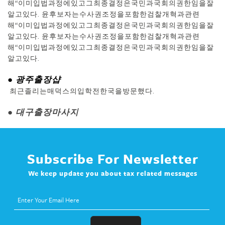
해“이미입법과정에있고그최종결정은국민과국회의권한임을잘
알고있다. 윤후보자는수사권조정을포함한검찰개혁과관련
해“이미입법과정에있고그최종결정은국민과국회의권한임을잘
알고있다. 윤후보자는수사권조정을포함한검찰개혁과관련
해“이미입법과정에있고그최종결정은국민과국회의권한임을잘
알고있다.
● 광주 출장샵
최근졸리는매덕스의입학전한국을방문했다.
● 대구출장마사지
Subscribe For Newsletter
We keep update you about tax related messages