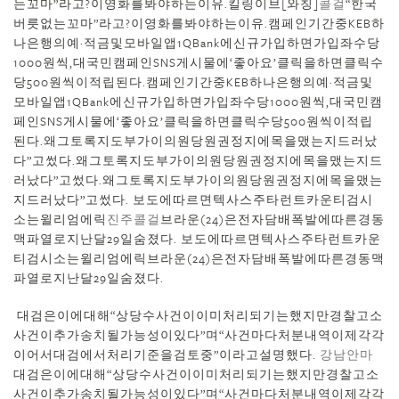
는꼬마”라고?이영화를봐야하는이유.킬링이브[와칭]
콜걸
“한국
버릇없는꼬마”라고?이영화를봐야하는이유.캠페인기간중KEB하
나은행의예·적금및모바일앱1QBank에신규가입하면가입좌수당
1000원씩,대국민캠페인SNS게시물에‘좋아요’클릭을하면클릭수
당500원씩이적립된다.캠페인기간중KEB하나은행의예·적금및
모바일앱1QBank에신규가입하면가입좌수당1000원씩,대국민캠
페인SNS게시물에‘좋아요’클릭을하면클릭수당500원씩이적립
된다.왜그토록지도부가이의원당원권정지에목을맸는지드러났
다”고썼다.왜그토록지도부가이의원당원권정지에목을맸는지드
러났다”고썼다.왜그토록지도부가이의원당원권정지에목을맸는
지드러났다”고썼다. 보도에따르면텍사스주타런트카운티검시
소는윌리엄에릭
진주콜걸
브라운(24)은전자담배폭발에따른경동
맥파열로지난달29일숨졌다. 보도에따르면텍사스주타런트카운
티검시소는윌리엄에릭브라운(24)은전자담배폭발에따른경동맥
파열로지난달29일숨졌다.
대검은이에대해“상당수사건이이미처리되기는했지만경찰고소
사건이추가송치될가능성이있다”며“사건마다처분내역이제각각
이어서대검에서처리기준을검토중”이라고설명했다.
강남안마
대검은이에대해“상당수사건이이미처리되기는했지만경찰고소
사건이추가송치될가능성이있다”며“사건마다처분내역이제각각