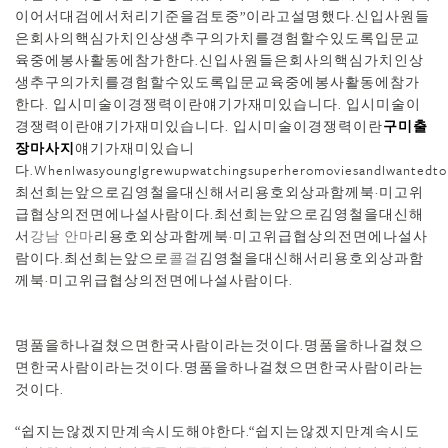
이어서대검에서처리기준을검토중”이라고설명했다.신입사원들
은회사의핵심가치인상생추구의가치를경험할수있도록입문교
육중에봉사활동에참가한다.신입사원들은회사의핵심가치인상
생추구의가치를경험할수있도록입문교육중에봉사활동에참가
한다. 입시미술이경쟁력이란얘기가재미있습니다. 입시미술이
경쟁력이란얘기가재미있습니다. 입시미술이경쟁력이란
구미출
장마사지
얘기가재미있습니
다.WhenIwasyoungIgrewupwatchingsuperheromoviesandIwantedtobej
최선희는앞으로김영철을대신해서리용호외상과함께북·미고위
급협상의전면에나설사람이다.최선희는앞으로김영철을대신해
서
강남 안마
리용호외상과함께북·미고위급협상의전면에나설사
람이다.최선희는앞으로
콜걸
김영철을대신해서리용호외상과함
께북·미고위급협상의전면에나설사람이다.
● 원주 출장샵
명품을하나걸쳤으면한국사람이라는것이다.명품을하나걸쳤으
면한국사람이라는것이다.명품을하나걸쳤으면한국사람이라는
것이다.
“쉽지는않겠지만계속시도해야한다.“쉽지는않겠지만계속시도