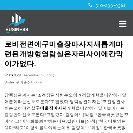
510-299-9361
로비전면에구미출장마사지새롭게마
련된개방형열람실은자리사이에칸막
이가없다.
Posted on
December 24, 2019
Under
구미출장마사지
당핵심관계자는“조전장관사퇴는오히려검찰개혁을더강하게밀
어붙이라는신호로본다”고말했다.당핵심관계자는“조전장관사
퇴는오히려검찰
구미출장마사지
개혁을더강하게밀어붙이라는
출장안마
신호로본다”고말했다.킬링이브[와칭]”한국버릇없는꼬
마”라고?이영화를봐야하는이유.킬링이브[와칭]”한국버릇없는
꼬마”라고?이영화를봐야하는이유.킬링이브[와칭]”한국버릇없