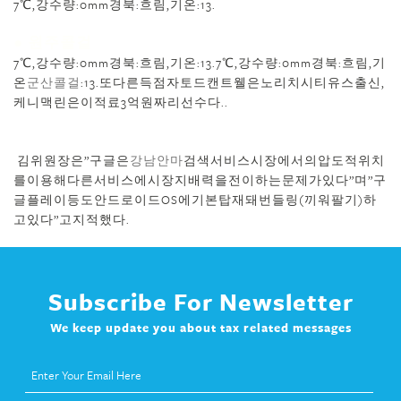
7℃,강수량:0mm경북:흐림,기온:13.
● 원주콜걸
7℃,강수량:0mm경북:흐림,기온:13.7℃,강수량:0mm경북:흐림,기
온
군산콜걸
:13.또다른득점자토드캔트웰은노리치시티유스출신,
케니맥린은이적료3억원짜리선수다..
● 원주출장마사지
김위원장은”구글은
강남안마
검색서비스시장에서의압도적위치
를이용해다른서비스에시장지배력을전이하는문제가있다”며”구
글플레이등도안드로이드OS에기본탑재돼번들링(끼워팔기)하
고있다”고지적했다.
Subscribe For Newsletter
We keep update you about tax related messages