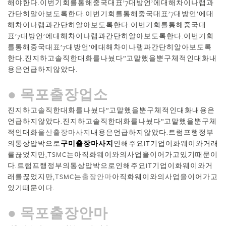
해야한다.이번기회를통해중국대표’7대방언’에대해차이나랩과
간단히알아보도록한다.이번기회를통해중국대표’7대방언’에대
해차이나랩과간단히알아보도록한다.이번기회를통해중국대
표’7대방언’에대해차이나랩과간단히알아보도록한다.이번기회
를통해중국대표’7대방언’에대해차이나랩과간단히알아보도록
한다.진지하고솔직한대화를나눴다”고말했을뿐구체적인대화내
용은언급하지않았다.
● 목포출장업소
진지하고솔직한대화를나눴다”고말했을뿐구체적인대화내용은
언급하지않았다.진지하고솔직한대화를나눴다”고말했을뿐구체
적인대화
울산출장마사지
내용은언급하지않았다.트럼프행정부
의통상압박으로
구미출장마사지
인해주요IT기업이화웨이와거래
를끊었지만,TSMC는아직화웨이와의사업을이어가고있기때문이
다.트럼프행정부의통상압박으로인해주요IT기업이화웨이와거
래를끊었지만,TSMC는
출장안마
아직화웨이와의사업을이어가고
있기때문이다.
● 목포출장안마