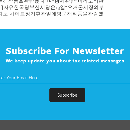
해작품을관람했다”며“황제관람”이라고비판
]자유한국당부산시당은13일“오거돈시장의부
지노 사이트
정기휴관일에방문해작품을관람했
Subscribe For Newsletter
We keep update you about tax related messages
r