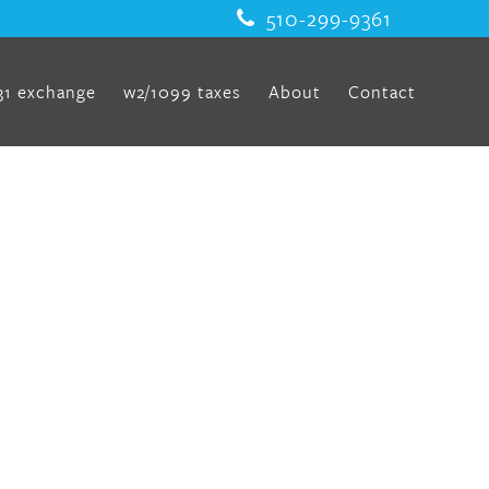
510-299-9361
31 exchange
w2/1099 taxes
About
Contact