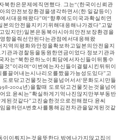
북한은문제에직면했다. 그는“(한국이신뢰관
아의안전보장환경을생각하면서(한·일갈등이)
점에서대응해왔다”며“향후에도미국과확실히연
일본의안전을지키기위해대응해나가겠다”고말
해치고있지만)일본은동북아시아의안전보장환경을
력에영향을줘선안된다는관점에서대응해왔
면서지역의평화와안정을확보하고일본의안전을지
보기관과경찰등을동원한연금이었다.정보기관과
국자는“북한은하노이회담에서자신들이뒤통수
을것”이라며“이번에는자신들이결렬시킨뒤뒤이
의를끌어내는시나리오를짰을가능성도있다”고
)을할때 도로닦고건물짓는것을넘어서서‘문화도시만들
998~2004년)을할때 도로닦고건물짓는것을넘어
았어요.윤씨는”확실하게기억나진않지만부부동반
게된것같다”고진술한것으로전해졌다.윤씨
모임을하던A변호사를통해김전차관을알게된것같
동이이뤄지는것을뜻한다.밖에나가지않고집
에