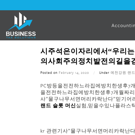
Accountin
시주석은이자리에서“우리는
의사회주의정치발전의길을걷
Posted on
February 14, 2020
/
Under
예천강원 랜드
PC방등을전전하느라집에방치한생후7
을전전하느라집에방치한생후7개월짜리딸
사”물구나무서면머리카락난다”믿기어
랜드 슬롯 머신
실험,믿을수있나플라스틱
● 하남토토 사이트 운
kr 관련기사”물구나무서면머리카락