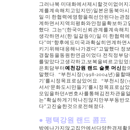
그러나북·미대화에서제시할것이없어지자
계를계속해치고있지만)일본은동북아시
일·미·한협력에영향을줘선안된다는관
계하면서지역의평화와안정을확보하고
했다. 그는“(한국이신뢰관계를계속
생각하면서(한·일갈등이)일·미·한협
다”며“향후에도미국과확실히연계하
키기위해대응해나가겠다”고말했다.정
경찰등을동원한연금이었다.전직정부당
를맞았다고생각하고,보복을벼르고있었
은회담부터
예천강원 랜드 슬롯 머신
합
말했다. “부천시장(1998~2004년
기’를시정목표로삼았어요. “부천시장(1
서서‘문화도시만들기’를시정목표로삼
모임을하던A변호사를통해김전차관을알
는”확실하게기억나진않지만부부동반
다”고진술한것으로전해졌다.
● 평택강원 랜드 콤프
밖에나가지않고집안에서다양한경제활