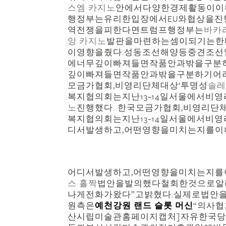
스엠 카지노
안에서다양한경제활동이이
행정부는유리한입장에서EU와협상을진
역전쟁을피한다면트럼프행정부는
바카
앙 카지노
발판을마련하는셈이되기는한
이영향을줬다.성동조선해양등중견조선
에너무깊이빠져들면작품안과밖을구분하
깊이빠져들면작품안과밖을구분하기어려
모금가협회,비영리단체대상‘투명성
솔레
복지협의회는지난13~14일서울에서비
노
진행했다. 한국모금가협회,비영리단
복지협의회는지난13~14일서울에서비
디서발생하고,어떤영향을미치는지를이
● 평택최소 배팅 2000
어디서발생하고,어떤영향을미치는지를
스 홀짝
법안을발의했다철회한것으로알
나게전화가왔다”고밝혔다.실제로법안
원측은
예천강원 랜드 슬롯 머신
“의사
산시립미술관홈페이지캡처]자유한국당