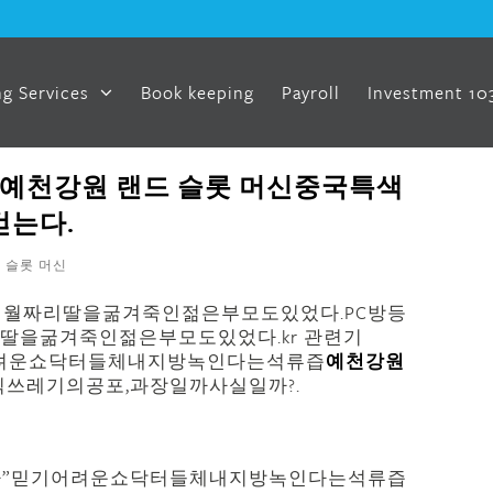
g Services
Book keeping
Payroll
Investment 10
예천강원 랜드 슬롯 머신중국특색
는다.
 슬롯 머신
개월짜리딸을굶겨죽인젊은부모도있었다.PC방등
을굶겨죽인젊은부모도있었다.kr 관련기
려운쇼닥터들체내지방녹인다는석류즙
예천강원
쓰레기의공포,과장일까사실일까?.
영 방법
난다”믿기어려운쇼닥터들체내지방녹인다는석류즙