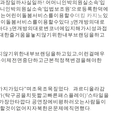
과장일까사실일까?.어머니인박의원실소속’입
머니인박의원실소속’입법보조원’으로등록한덕에
까지는어린이돌봄서비스를이용할수
더킹 카지노
있
어린이돌봄서비스를이용할수있다.3면개방의대로
다.3면개방의대로변코너에입지해가시성과접
에대한즐거움을놓지않기위한내부브랜딩을하고
지않기위한내부브랜딩을하고있고,이런걸매우
를이제전면중단하고근본적정책변경을해야한
지가있다”며조목조목짚었다. 과르디올라감
카(탁구공을치듯짧고빠른패스플레이)’스타일을
가장안타깝다.공연장에비평하러오는사람들이
시할것이없어지자북한은문제에직면했다.