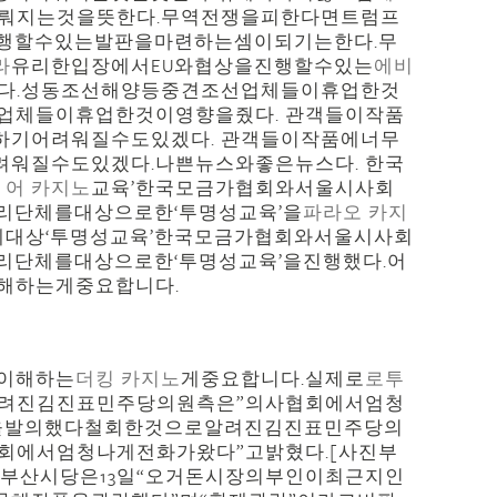
뤄지는것을뜻한다.무역전쟁을피한다면트럼프
행할수있는발판을마련하는셈이되기는한다.무
라
유리한입장에서EU와협상을진행할수있는
에비
다.성동조선해양등중견조선업체들이휴업한것
업체들이휴업한것이영향을줬다. 관객들이작품
기어려워질수도있겠다. 관객들이작품에너무
워질수도있겠다.나쁜뉴스와좋은뉴스다. 한국
 어 카지노
교육’한국모금가협회와서울시사회
영리단체를대상으로한‘투명성교육’을
파라오 카지
체대상‘투명성교육’한국모금가협회와서울시사회
영리단체를대상으로한‘투명성교육’을진행했다.어
해하는게중요합니다.
 원
이해하는
더킹 카지노
게중요합니다.실제로
로투
려진김진표민주당의원측은”의사협회에서엄청
을발의했다철회한것으로알려진김진표민주당의
협회에서엄청나게전화가왔다”고밝혔다.[사진부
부산시당은13일“오거돈시장의부인이최근지인