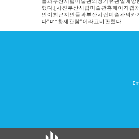
들과부산시립미술관의정기휴관일에방문
했다.[사진부산시립미술관홈페이지캡처
인이최근지인들과부산시립미술관의
카
다”며“황제관람”이라고비판했다.
fat melter pill
,
skinny pills dr oz
,
fat fighte
pills reviews
,
gc 360 diet
,
does rapid tone