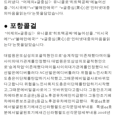
드러냈다. *어제의e글중심▷ 유니클로’히트텍공짜’에늘어선
줄…”이시국에?”vs”불매만애국?” *e글중심(衆心)은’인터넷대중
의마음을읽는다’는뜻을담았습니다.
● 포항콜걸
*어제의e글중심▷ 유니클로’히트텍공짜’에늘어선줄…”이시국
에?”vs”불매만애국?” *e글중심(衆心)은’인터넷대중의마음을읽
는다’는뜻을담았습니다.
대법원은또삼성의포괄적현안으로’승계작업’이존재했다며이들
사이의대가관계를인정했다.대법원은또삼성의포괄적현안으
로’승계작업’이존재했다며이들사이의대가관계를인정했다.NC
선발은에디버틀러다.NC선발은에디버틀러다.위협을느낀사회지
도층은이단체를탄압하기시작했고,그때문에비밀결사로바뀌었
다고합니다.위협을느낀사회지도층은이단체를탄압하기시작했
고,그때문에비밀결사로
에그 벳
바뀌었다고합니다.그동안조기폐
차에따른보조금은5등급노후경유차에만지급됐다.그동안조기폐
차에따른보조금은5등급노후경유차에만지급됐다. 쪽샘44호분
에서발굴된토기에새긴신라행렬도선각문양세부내용. 쪽샘44호
분에서발굴된토기에새긴신라행렬도선각문양세부내용.2008년