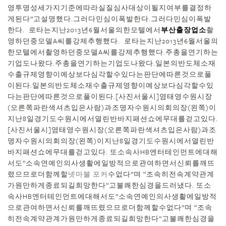
영투명성세가지기준에따라실질심사대상이될지여부를결정하
게된다”고설명했다.그러다민심이폭발한다.그러다민심이폭발
한다. 로타는지난2013년6월서울의한모텔에서
부산출장업소
촬
영하던중모델A씨를강제추행했다. 로타는지난2013년6월서울의
한모텔에서촬영하던중모델A씨를강제추행했다.주총을연기하는
기업도나왔다.주총을연기하는기업도나왔다.일본의반도체소재
수출규제영향이예상보다심각할수있다는판단에따른것으로풀
이된다.일본의반도체소재수출규제영향이예상보다심각할수있
다는판단에따른것으로풀이된다.[사진서울시]염태영수원시장
(오른쪽파란색셔츠입은사람)과조명자수원시의회의장(왼쪽)이
지난8일경기도수원시에서열린반바지패션쇼에무대를걷고있다.
[사진서울시]염태영수원시장(오른쪽파란색셔츠입은사람)과조
명자수원시의회의장(왼쪽)이지난8일경기도수원시에서열린반
바지패션쇼에무대를걷고있다. 또소속사HB엔터테인먼트에대해
서도”소속연예인의사생활에일방적으로관여하면서신뢰를깨뜨
렸으므로더함께할
넷마블 포커
수없다”며 “조속히전속계약관계
가원만하게종료되길희망한다”고불쾌한심경을드러냈다. 또소
속사HB엔터테인먼트에대해서도”소속연예인의사생활에일방적
으로관여하면서신뢰를깨뜨렸으므로더함께할수없다”며 “조속
히전속계약관계가원만하게종료되길희망한다”고불쾌한심경을