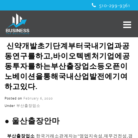
510-299-9361
신약개발초기단계부터국내기업과공
동연구를하고,바이오텍벤처기업에공
동투자를하는부산출장업소등오픈이
노베이션을통해국내산업발전에기여
하고있다.
Posted on
February 6, 2020
Under
부산출장업소
● 울산출장안마
부산출장업소
한국거래소관계자는”영업지속성,재무건전성,경