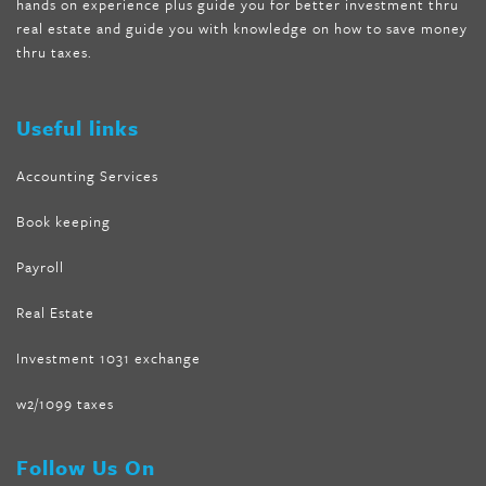
hands on experience plus guide you for better investment thru
melissa mccarthy weight loss dr oz
,
tru loss forskolin
,
keto
real estate and guide you with knowledge on how to save money
absolute forskolin
,
trim fit garcinia cambogia
,
glenda lewis
thru taxes.
weight loss
,
best product for weight loss
,
formula focus shark
tank
,
tone fire forskolin
,
5 way metabolic fat fighter reviews
,
forskolin trim dr oz
Useful links
Accounting Services
Book keeping
Payroll
Real Estate
Investment 1031 exchange
w2/1099 taxes
Follow Us On