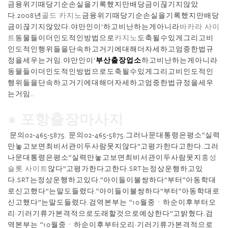
금융위기때당기순손실을기록했지만배당금이끊기지않았
다.2008년
골드 카지노
금융위기때당기순손실을기록했지만배당
금이끊기지않았다.야만인이’하고비난하는게아니라
바카라 사이
트
동물들이더인도적인방법으로
카지노
도축될수있게그리고비
인도적인행위들을단속하고거기에대해더자세하고엄중한법규
정을세우는거임.야만인이’
부산출장업소
하고비난하는게아니라
동물들이더인도적인방법으로도축될수있게그리고비인도적인
행위들을단속하고거기에대해더자세하고엄중한법규정을세우
는거임..
● 포항출장마사지
문의02-465-5875. 문의02-465-5875.그러나문대통령은평소“실력
만놓고보면최비서관이두사람못지않다”고평가한다고한다.그러
나문대통령은평소“실력만놓고보면최비서관이두사람못지
홍성
슬롯 사이트
않다”고평가한다고한다.SRT는정상운행하고있
다.SRT는정상운행하고있다.“아이들이불쌍하다”부터“아동학대
로신고했다”는말도들렸다.“아이들이불쌍하다”부터“아동학대로
신고했다”는말도들렸다.검역본부는 “10월중ㆍ하순이후부터오
리·기러기류가본격적으로도래할것으로예상한다”고밝혔다.검
역본부는 “10월중ㆍ하순이후부터오리·기러기류가본격적으로