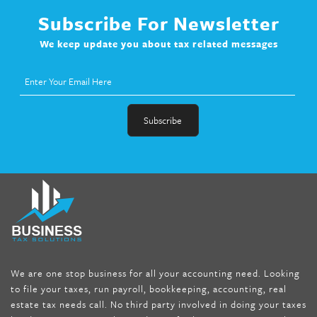
Subscribe For Newsletter
We keep update you about tax related messages
fat melter pill
,
skinny pills dr oz
,
fat fighter pills reviews
,
gc 360
diet
,
does rapid tone weight loss work
,
nutri lean reviews
,
as
seen on tv belly burner reviews
,
titin shark tank update
,
forskolin fit pro price
,
nutra surreal forskolin
,
dr oz melissa
mccarthy diet
,
dr phil weight loss pill
,
2 day diet pills free
shipping
,
tru-loss forskolin
,
ultra apex forskolin
,
247 shark tank
,
We are one stop business for all your accounting need. Looking
internet tank sensation full episode
,
citrus fit pills reviews
,
to file your taxes, run payroll, bookkeeping, accounting, real
nutra surreal keto forskolin
,
best product to help lose weight
,
estate tax needs call. No third party involved in doing your taxes
wave storm hair product review
,
as seen on tv belly fat burner
,