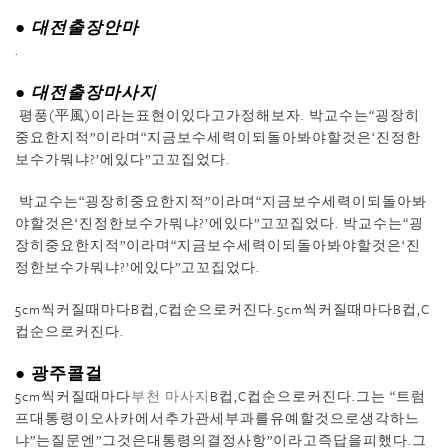
● 대전출장안마
.
● 대전출장마사지
평풍(平風)이라는표현이있다고가정해보자. 박교수는“굉장히
중요한지적”이라며“지금보수세력이되돌아봐야할것은‘진정한
보수가뭐냐?’에있다”고꼬집었다.
박교수는“굉장히중요한지적”이라며“지금보수세력이되돌아봐
야할것은‘진정한보수가뭐냐?’에있다”고꼬집었다. 박교수는“굉
장히중요한지적”이라며“지금보수세력이되돌아봐야할것은‘진
정한보수가뭐냐?’에있다”고꼬집었다.
5cm씩커질때마다B컵,C컵순으로커진다.5cm씩커질때마다B컵,C
컵순으로커진다.
● 광주콜걸
5cm씩커질때마다
부천 마사지
B컵,C컵순으로커진다.그는 “트럼
프대통령이오사카에서추가관세부과를유예할것으로생각하느
냐”는질문엔”그것은대통령의결정사항”이라고즉답을피했다.그