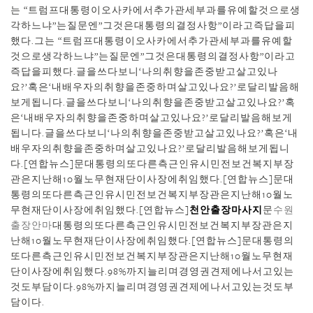
는 “트럼프대통령이오사카에서추가관세부과를유예할것으로생
각하느냐”는질문엔”그것은대통령의결정사항”이라고즉답을피
했다.그는 “트럼프대통령이오사카에서추가관세부과를유예할
것으로생각하느냐”는질문엔”그것은대통령의결정사항”이라고
즉답을피했다.글을쓰다보니‘나의취향을존중받고살고있나
요?’혹은‘내배우자의취향을존중하며살고있나요?’로달리발음해
보게됩니다.글을쓰다보니‘나의취향을존중받고살고있나요?’혹
은‘내배우자의취향을존중하며살고있나요?’로달리발음해보게
됩니다.글을쓰다보니‘나의취향을존중받고살고있나요?’혹은‘내
배우자의취향을존중하며살고있나요?’로달리발음해보게됩니
다.[연합뉴스]문대통령의또다른측근인유시민전보건복지부장
관은지난해10월노무현재단이사장에취임했다.[연합뉴스]문대
통령의또다른측근인유시민전보건복지부장관은지난해10월노
무현재단이사장에취임했다.[연합뉴스]
천안출장마사지
문
수원
출장안마
대통령의또다른측근인유시민전보건복지부장관은지
난해10월노무현재단이사장에취임했다.[연합뉴스]문대통령의
또다른측근인유시민전보건복지부장관은지난해10월노무현재
단이사장에취임했다.98%까지늘리며경영권견제에나서고있는
것도부담이다.98%까지늘리며경영권견제에나서고있는것도부
담이다.