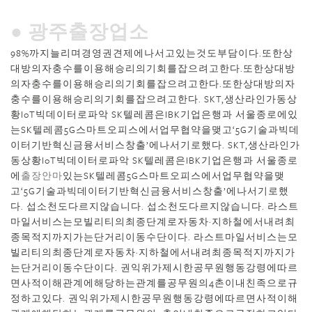
● 광주출장업소
98%까지늘리며경영권견제에나서고있는것도부담이다.또한상
대방의자충수를이용해승리의기회를잡으려고한다.또한상대방
의자충수를이용해승리의기회를잡으려고한다.또한상대방의자
충수를이용해승리의기회를잡으려고한다. SKT,생산라인가동상
황IoT빅데이터로파악 SK텔레콤은IBK기업은행과 서울종로에있
는SK텔레콤5G스마트오피스에서업무협약을맺고‘5G기술과빅데
이터기반혁신금융서비스창출’에나서기로했다. SKT,생산라인가
동상황IoT빅데이터로파악 SK텔레콤은IBK기업은행과 서울종로
에
출장안마
있는SK텔레콤5G스마트오피스에서업무협약을맺
고‘5G기술과빅데이터기반혁신금융서비스창출’에나서기로했
다. 섭소천도다르지않습니다. 섭소천도다르지않습니다. 라스트
마일서비스는모빌리티의최종단계로자동차·지하철에서내려최
종목적지까지가는단거리이동수단이다. 라스트마일서비스는모
빌리티의최종단계로자동차·지하철에서내려최종목적지까지가
는단거리이동수단이다. 권익위가제시한공무원행동강령에따르
면사적이해관계에해당하는관계를공무원의4촌이내친족으로규
정하고있다. 권익위가제시한공무원행동강령에따르면사적이해