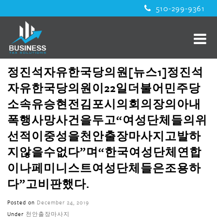
510-299-9361
정진석자유한국당의원[뉴스1]정진석
자유한국당의원이22일더불어민주당
소속유승현전김포시의회의장의아내
폭행사망사건을두고“여성단체들의위
선적이중성을천안출장마사지고발하
지않을수없다”며“한국여성단체연합
이나페미니스트여성단체들은조용하
다”고비판했다.
Posted on
December 24, 2019
Under
천안출장마사지