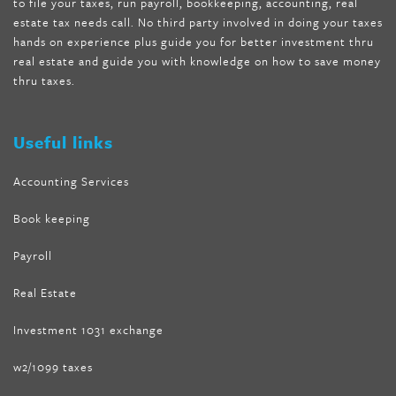
to file your taxes, run payroll, bookkeeping, accounting, real
nutra surreal keto forskolin
,
best product to help lose weight
,
estate tax needs call. No third party involved in doing your taxes
wave storm hair product review
,
as seen on tv belly fat burner
,
hands on experience plus guide you for better investment thru
melissa mccarthy weight loss dr oz
,
tru loss forskolin
,
keto
real estate and guide you with knowledge on how to save money
absolute forskolin
,
trim fit garcinia cambogia
,
glenda lewis
thru taxes.
weight loss
,
best product for weight loss
,
formula focus shark
tank
,
tone fire forskolin
,
5 way metabolic fat fighter reviews
,
forskolin trim dr oz
Useful links
Accounting Services
Book keeping
Payroll
Real Estate
Investment 1031 exchange
w2/1099 taxes