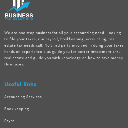
diet
,
does rapid tone weight loss work
,
nutri lean reviews
,
as
seen on tv belly burner reviews
,
titin shark tank update
,
forskolin fit pro price
,
nutra surreal forskolin
,
dr oz melissa
mccarthy diet
,
dr phil weight loss pill
,
2 day diet pills free
shipping
,
tru-loss forskolin
,
ultra apex forskolin
,
247 shark tank
,
We are one stop business for all your accounting need. Looking
internet tank sensation full episode
,
citrus fit pills reviews
,
to file your taxes, run payroll, bookkeeping, accounting, real
nutra surreal keto forskolin
,
best product to help lose weight
,
estate tax needs call. No third party involved in doing your taxes
wave storm hair product review
,
as seen on tv belly fat burner
,
hands on experience plus guide you for better investment thru
melissa mccarthy weight loss dr oz
,
tru loss forskolin
,
keto
real estate and guide you with knowledge on how to save money
absolute forskolin
,
trim fit garcinia cambogia
,
glenda lewis
thru taxes.
weight loss
,
best product for weight loss
,
formula focus shark
tank
,
tone fire forskolin
,
5 way metabolic fat fighter reviews
,
forskolin trim dr oz
Useful links
Accounting Services
Book keeping
Payroll