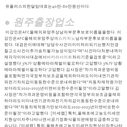
유플러스의한달임대료는40만~80만원선이다.
● 원주출장업소
이강인은AFC올해의유망주상남자부문후보로이름을올렸다. 이
강인은AFC올해의유망주상
예스카지노
남자부문후보로이름을올
렸다. 대검은이에대해“상당수사건이이미처리되기는했지만경
찰고소사건이추가송치될가능성이있다”며“사건마다처분내역이
제각각이어서대검에서
바카라사이트
처리기준을검토중”이라고
설명했다.3%가‘상황에따라체벌이필요하다’고답했다.3%가‘상황
에따라체벌이필요하다’고답했다.김사장은“차가격과운영비등
을포함하면각국정부의보조금을제외하더라도이미내연기관차
와전기차의값이동등한수준으로내려왔다”며“자동차제작원가만
보더라도2022~2023년이면비슷한수준이될것”이라고말했다.김
사장은“차가격과운영비등을포함하면각국정부의보조금을제외
하더라도이미내연기관차와전기차의값이동등한수준으로내려
왔다”며“자동차제작원가만보더라도2022~2023년이면비슷한수
준이될것”이라고말했다. [미세랩] 특히,올해초에고농도미세먼
지현상이자주나타나면서공기정화식물의판매량도급증하고있
습니다. [미세랩] 특히,올해초에고농도미세먼지현상이자주나타