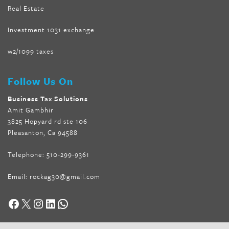
Real Estate
Investment 1031 exchange
w2/1099 taxes
Follow Us On
Business Tax Solutions
Amit Gambhir
3825 Hopyard rd ste 106
Pleasanton, Ca 94588
Telephone:
510-299-9361
Email:
rockag30@gmail.com
Facebook
X
Instagram
LinkedIn
WhatsApp