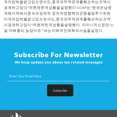
국의압박을받고있으면서도,중국과무역관계를훼손하는것역시
경계하고있다”며현재한국상황을설명했다.SCMP는“한국은남중
국해지역에서중국과경제적·정치적영향력의균형을맞추기위한
미국의압박을받고있으면서도,중국과무역관계를훼손하는것역
시경계하고있다”며현재한국상황을설명했다. 마이니치신문은19
일‘아베총리,농담이죠?’라는이례적인제목의사설을실었다.
Subscribe For Newsletter
We keep update you about tax related messages
fat melter pill
,
skinny pills dr oz
,
fat fighter pills reviews
,
gc 360