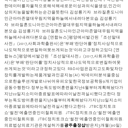
한데이터를자율적으로해석해새로운이성과의식을생성,인간이
상의지능을발휘하는순간을뜻한다.김성룡기자 브라질혼도니아
인근아마존열대우림지역을하늘에서내려다본모습.김성룡기
자 브라질혼도니아인근아마존열대우림지역을하늘에서내려다
본모습.김성룡기자 브라질혼도니아인근아마존열대우림지역을
하늘에서내려다본모습.[연합뉴스]평양에서발간된『조선말대
사전』(2017,사회과학출판사)은‘부패’란단어를‘정치사상적으로
나도덕적으로변질하여못쓰게되는것’이라고규정하고있다.[연
합뉴스]평양에서발간된『조선말대사전』(2017,사회과학출판
사)은‘부패’란단어를‘정치사상적으로나도덕적으로변질하여못
쓰게되는것’이라고규정하고있다. R&D사업은검지고도화및차단
장치를개발하는제품개발과인공지능(AI)·빅데이터분석을중심
으로한솔루션개발로나뉘어유피오및한국정보공학등9개기업이
공동수행한다.정부는독도방어훈련을지난6월부터계획해놨다가
지난22일지소미아종료발표에따라이날전격실시했다고한다.정
부는독도방어훈련을지난6월부터계획해놨다가지난22일지소미
아종료발표에따라이날전격실시했다고한다. JTBC정치토크
쇼’썰전’에출연중인이철희의원. JTBC정치토크쇼’썰전’에출연
중인이철희의원. JTBC정치토크쇼’썰전’에출연중인이철희의원.
의료법상의료기관은개설허가를
광주 출장샵
받은지3개월(90일)