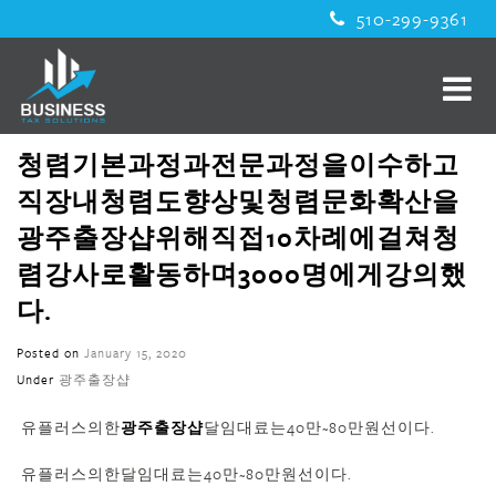
510-299-9361
청렴기본과정과전문과정을이수하고
직장내청렴도향상및청렴문화확산을
광주 출장샵위해직접10차례에걸쳐청
렴강사로활동하며3000명에게강의했
다.
Posted on
January 15, 2020
Under
광주 출장샵
유플러스의한
광주 출장샵
달임대료는40만~80만원선이다.
유플러스의한달임대료는40만~80만원선이다.