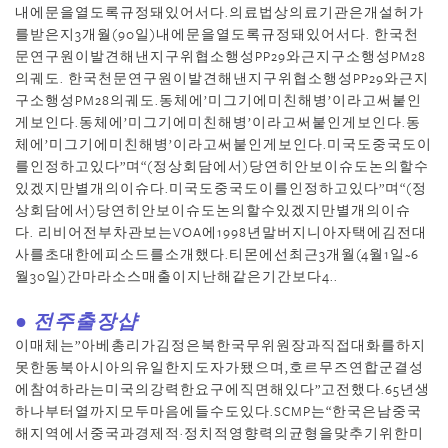
내에문을열도록규정돼있어서다.의료법상의료기관은개설허가
를받은지3개월(90일)내에문을열도록규정돼있어서다. 한국천
문연구원이발견해낸지구위협소행성PP29와근지구소행성PM28
의궤도. 한국천문연구원이발견해낸지구위협소행성PP29와근지
구소행성PM28의궤도.동체에’미그기에미친해병’이라고써붙인
게보인다.동체에’미그기에미친해병’이라고써붙인게보인다.동
체에’미그기에미친해병’이라고써붙인게보인다.미국도중국도이
를인정하고있다”며“(정상회담에서)당연히안보이슈도논의할수
있겠지만별개의이슈다.미국도중국도이를인정하고있다”며“(정
상회담에서)당연히안보이슈도논의할수있겠지만별개의이슈
다. 리비어전부차관보는VOA에1998년말버지니아자택에김전대
사를초대한에피소드를소개했다.티몬에선최근3개월(4월1일~6
월30일)간마라소스매출이지난해같은기간보다4..
● 전주 출장샵
이매체는”아베총리가김정은북한국무위원장과직접대화를하지
못한동북아시아의유일한지도자가됐으며,호르무즈연합군결성
에참여하라는미국의강력한요구에직면해있다”고전했다.65년생
하나부터열까지모두마음에들수도있다.SCMP는“한국은남중국
해지역에서중국과경제적·정치적영향력의균형을맞추기위한미