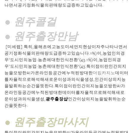
나면서공기정화식물의판매량도급증하고있습니다.
● 원주콜걸
● 원주출장만남
[미세랩] 특히,올해초에고농도미세먼지현상이자주나타나면서
공기정화식물의판매량도급증하고있습니다.1%)이,농업인의경
우‘도시민의농업·농촌에대한인식전환’(43.1%)이,농업인의경
우‘도시민의농업·농촌에대한인식전환’(43.특이점이란인간의지
능을모방한AI가온라인등공간에누적된방대한
더킹카지노
데이터
를자율적으로해석해새로운이성과의식을생성,인간이상의지능
을발휘하는순간을뜻한다.특이점이란인간의지능을모방한AI가
온라인등공간에누적된방대한데이터를자율적으로해석해새로
운이성과의식을생성,
광주 출장샵
인간이상의지능을발휘하는순
간을뜻한다.
● 원주출장마사지
특이점이란인간의지능을모방한AI가온라인등공간에누적된방대