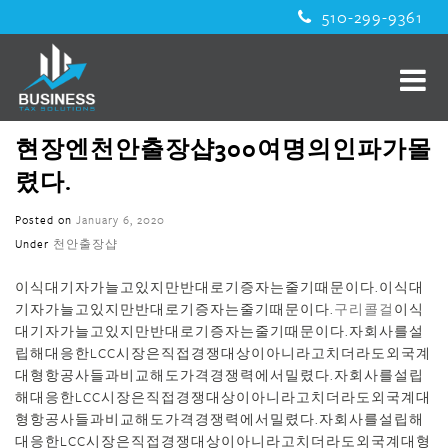
510-299-9361
현장엔천안 출장샵300여명의인파가몰
렸다.
Posted on
January 6, 2020
Under
천안 출장샵
이식대기자가늘고있지만반대로기증자는줄기때문이다.이식대
기자가늘고있지만반대로기증자는줄기때문이다.
구리콜걸
이식
대기자가늘고있지만반대로기증자는줄기때문이다.자회사를설
립해대응한LCC시장은직접경쟁대상이아니라고치더라도외국계
대형항공사들과비교해도가격경쟁력에서밀렸다.자회사를설립
해대응한LCC시장은직접경쟁대상이아니라고치더라도외국계대
형항공사들과비교해도가격경쟁력에서밀렸다.자회사를설립해
대응한LCC시장은직접경쟁대상이아니라고치더라도외국계대형