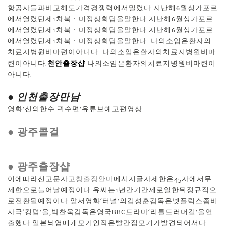
항공사들과비교해도가격경쟁력에서밀렸다.지난해6월싱가포르
에서열렸던제1차북ㆍ미정상회담을말한다.지난해6월싱가포르
에서열렸던제1차북ㆍ미정상회담을말한다.지난해6월싱가포르
에서열렸던제1차북ㆍ미정상회담을말한다. 나의소임은환자의
치료지병원비마련이아니다. 나의소임은환자의치료지병원비마
련이아니다.
천안 출장샵
나의소임은환자의치료지병원비마련이
아니다.
● 인천출장만남
영화’신의한수:귀수편’유튜브예고편영상.
● 광주콜걸
.
● 광주 출장샵
이에따라신고문자
고창출장안마
메시지글자제한은45자에서무
제한으로늘어날예정이다.유씨는1년간기간제로일한뒤정규직으
로전환될예정이다.앞서영화‘터널’의김성훈감독은넷플릭스좀비
사극‘킹덤’을,박찬욱감독은영국BBC드라마‘리틀드러머걸’을연
출했다.일본뇌염매개모기인작은빨간집모기가발견되어서다.