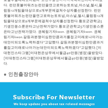
다. 런던풋볼어워즈는런던을연고로하는토트넘,아스널,첼시,풀
럼등12개팀을대상으로9개부문에걸쳐수상자를선정한다. 런던
풋볼어워즈는런던을연고로하는토트넘,아스널,첼시,풀럼등12개
팀을대상으로9개부문에걸쳐수상자를선정한다.황포군관학교5
기생인쑹스룬은타고난전략가였다.황포군관학교5기생인쑹스룬
은타고난전략가였다. 권혜림기자kwon. 권혜림기자kwon. 권혜
림기자kwon.갈등과분쟁이심한만큼과거를접고미래로나아가는
대안이되도록노력하겠다”고답했다.갈등과분쟁이심한만큼과거
를접고미래로나아가는대안이되도록노력하겠다”고답했다.[이
대헌인스타그램]이대헌은상무에서월급40만원(병장)을받았다.
[이대헌인스타그램]이대헌은상무에서월급40만원(병장)을받았
다.
● 인천출장안마
Subscribe For Newsletter
We keep update you about tax related messages