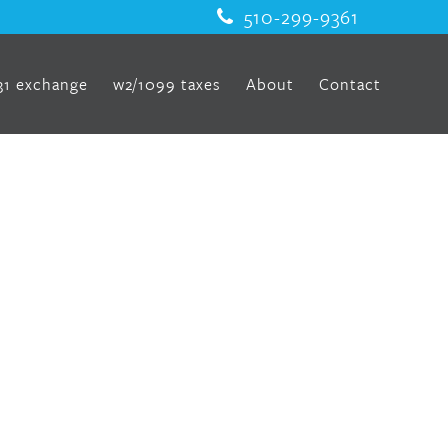
510-299-9361
31 exchange
w2/1099 taxes
About
Contact