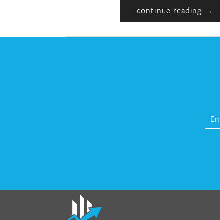
continue reading →
fat melter pill
,
skinny pills dr oz
,
fat fighte
pills reviews
,
gc 360 diet
,
does rapid tone
weight loss work
,
nutri lean reviews
,
as se