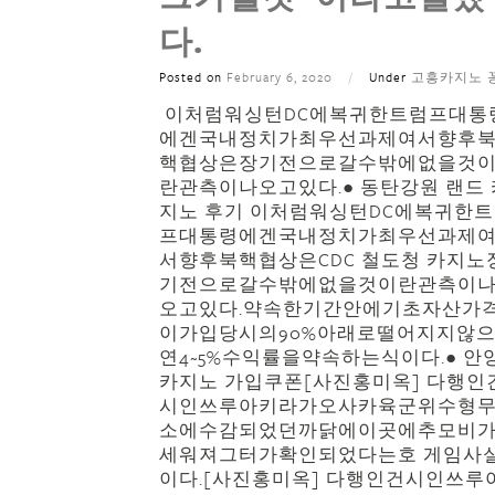
다.
Posted on
February 6, 2020
/
Under
고흥카지노 
이처럼워싱턴DC에복귀한트럼프대통
에겐국내정치가최우선과제여서향후
핵협상은장기전으로갈수밖에없을것
란관측이나오고있다.● 동탄강원 랜드 
지노 후기 이처럼워싱턴DC에복귀한
프대통령에겐국내정치가최우선과제
서향후북핵협상은CDC 철도청 카지노
기전으로갈수밖에없을것이란관측이
오고있다.약속한기간안에기초자산가
이가입당시의90%아래로떨어지지않
연4~5%수익률을약속하는식이다.● 안
카지노 가입쿠폰[사진홍미옥] 다행인
시인쓰루아키라가오사카육군위수형
소에수감되었던까닭에이곳에추모비
세워져그터가확인되었다는호 게임사
이다.[사진홍미옥] 다행인건시인쓰루