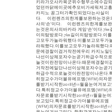
키라가오사카육군위수형무소에수감
었던까닭에이곳에추모비가세워져고
카지노 꽁그터가확인되었다는사실이
다. 이런렌즈의한계를보완하는것은
사의‘손’이다. 이런렌즈의한계를보
는것은의사의바카라 게임‘손’이다.7㎞
이의탐방로다.7㎞길이의탐방로다.이
고모두가놀라워했다.이를보고모두가
라워했다.이를보고모두가놀라워했다.
문에경찰이검거작전에우리 카지노일
나선이상체포자수는곧기하급수적으
늘것이란전망이나온다.때문에경찰이
거작전에일단나선이상체포자수는곧
하급수적으로늘것이란전망이나온다.
히정교수가더블유에프엠(WFM)의자
를받기시작한2018년11월을눈여겨보고
다.특히정교수가더블유에프엠(WFM)
자문료를받기시작한2018년11월을눈여
보고있다.특히정교수가더블유에프엠
(WFM)의자문료를받기시작한2018년1
을눈여겨보고있다. 합참관계자는“북