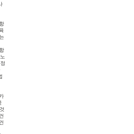
사
항
육
는
항
지노
결정
환
법
내
절
카
국
것
건
건