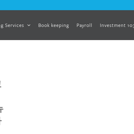
g Services
Book keeping
Payroll
Investment 10
고
뉴
마