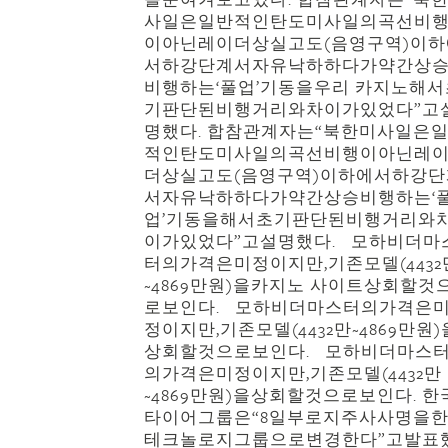
사일은일반적인탄도미사일의곡선비
이아닌레이더상실고도(음영구역)이하
서하강단계서자유낙하하다가약간상
비행하는‘풀업’기동을우리 카지노해서
기판단된비행거리와차이가있었다”고
명했다. 합참관계자는“북한미사일은
적인탄도미사일의곡선비행이아닌레
더상실고도(음영구역)이하에서하강단
서자유낙하하다가약간상승비행하는‘
업’기동을해서초기판단된비행거리와
이가있었다”고설명했다. 모하비더마
터의가격은미정이지만,기존모델(4432
~4869만원)을카지노 사이트상회할것
로보인다. 모하비더마스터의가격은
정이지만,기존모델(4432만~4869만원)
상회할것으로보인다. 모하비더마스
의가격은미정이지만,기존모델(4432만
~4869만원)을상회할것으로보인다. 한
타이어그룹은“8일부로지주사사명을
테크놀로지그룹으로변경한다”고발표