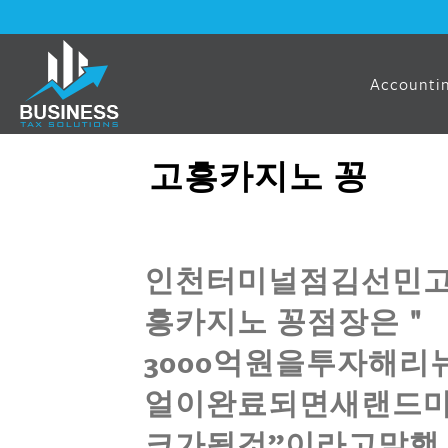
Accountin
고흥카지노 꽁
인천터미널점김선민
흥카지노 꽁점장은＂
3000억원을투자해리
얼이완료되면새랜드
크가될것”이라고말했