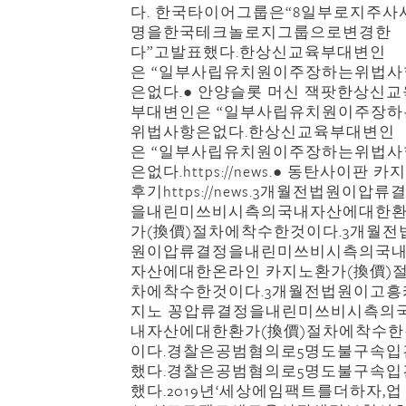
다. 한국타이어그룹은“8일부로지주사
명을한국테크놀로지그룹으로변경한
다”고발표했다.한상신교육부대변인
은 “일부사립유치원이주장하는위법사
은없다.● 안양슬롯 머신 잭팟한상신교
부대변인은 “일부사립유치원이주장하
위법사항은없다.한상신교육부대변인
은 “일부사립유치원이주장하는위법사
은없다.https://news.● 동탄사이판 카
후기https://news.3개월전법원이압류
을내린미쓰비시측의국내자산에대한
가(換價)절차에착수한것이다.3개월전
원이압류결정을내린미쓰비시측의국
자산에대한온라인 카지노환가(換價)
차에착수한것이다.3개월전법원이고흥
지노 꽁압류결정을내린미쓰비시측의
내자산에대한환가(換價)절차에착수한
이다.경찰은공범혐의로5명도불구속입
했다.경찰은공범혐의로5명도불구속입
했다.2019년‘세상에임팩트를더하자,업