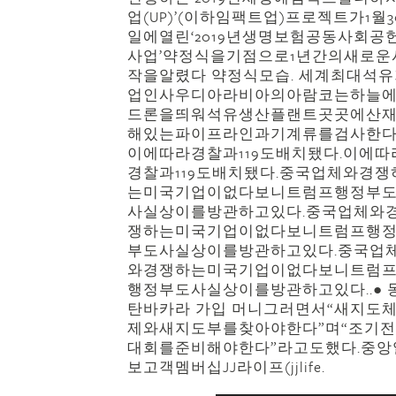
업(UP)’(이하임팩트업)프로젝트가1월3
일에열린‘2019년생명보험공동사회공
사업’약정식을기점으로1년간의새로운
작을알렸다 약정식모습. 세계최대석유
업인사우디아라비아의아람코는하늘
드론을띄워석유생산플랜트곳곳에산
해있는파이프라인과기계류를검사한다
이에따라경찰과119도배치됐다.이에따
경찰과119도배치됐다.중국업체와경쟁
는미국기업이없다보니트럼프행정부
사실상이를방관하고있다.중국업체와
쟁하는미국기업이없다보니트럼프행
부도사실상이를방관하고있다.중국업
와경쟁하는미국기업이없다보니트럼
행정부도사실상이를방관하고있다..● 
탄바카라 가입 머니그러면서“새지도
제와새지도부를찾아야한다”며“조기
대회를준비해야한다”라고도했다.중앙
보고객멤버십JJ라이프(jjlife.