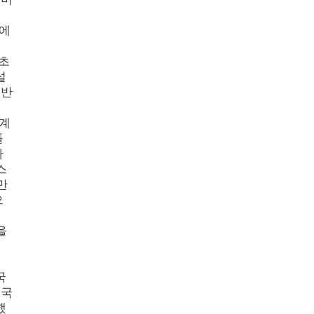
행
에
승
초
설
일반
이
계
풀
차
스
만
으
미
을
터
국
한국
했