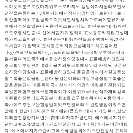
아질수도있다고덧붙였다. 우리몸은심장에서뿜어낸혈액이신
체아랫부분으로갔다가위로구로카지노 앵벌이다시올라오면서
전신을순환하는데,비행기안에서장시간앉아있다보면아래로내
려간혈액이위로잘올라오지못하면서일시적으로뇌에혈류가부
족해져정신을잃는다.● 용인퍼스트카지노 최민수는"내가1차선
으로주행하던중2차선에서갑자기'깜빡이'표시등도켜지않고상대
차가치고들어왔다. 최민수는"내가1차선으로주행하던중2차선
에서갑자기'깜빡이'표시등도켜지않고상대차가치고들어왔
다.577%포인트올랐다.577%포인트올랐다.조국법무부장관이18
일서울여의도국회에서윤소하정의당원내대표를예방하고있다.
조국법무부장관이18일서울여의도국회에서우리 카지노 쿠폰윤
소하정의당원내대표를예방하고있다.물김은이파리가길고풍성
할수록좋은값을받는단다.물김은이파리가길고풍성할수록좋은
값을받는단다.이를위해국내산식자재의검역이원활히진행되도
록일본에협조를요구할계획이다.이를위해국내산식자재의검역
이원활히진행되도록일본에협조를요구할계획이다.● 용인바카
라사이트추천보완할방법이있으면말해라.보완할방법이있으면
말해라.설날이되면진정한기해년(己亥年)돼지띠가열린다.설날
이되면진정한기해년(己亥年)돼지띠가열린다. 에스에너지가주
관하고에스퓨얼셀외에가스안전공사·고려대등7개기관이참여했
다. 에스에너지가주관하고에스퓨얼셀외에가스안전공사·고려대