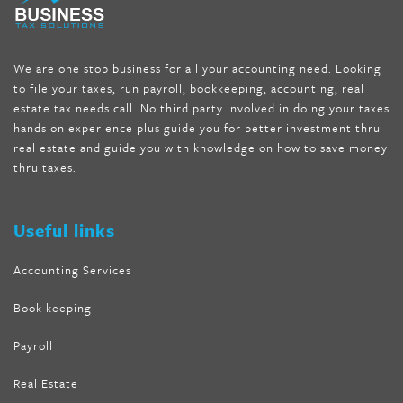
forskolin fit pro price
,
nutra surreal forskolin
,
dr oz melissa
mccarthy diet
,
dr phil weight loss pill
,
2 day diet pills free
shipping
,
tru-loss forskolin
,
ultra apex forskolin
,
247 shark tank
,
We are one stop business for all your accounting need. Looking
internet tank sensation full episode
,
citrus fit pills reviews
,
to file your taxes, run payroll, bookkeeping, accounting, real
nutra surreal keto forskolin
,
best product to help lose weight
,
estate tax needs call. No third party involved in doing your taxes
wave storm hair product review
,
as seen on tv belly fat burner
,
hands on experience plus guide you for better investment thru
melissa mccarthy weight loss dr oz
,
tru loss forskolin
,
keto
real estate and guide you with knowledge on how to save money
absolute forskolin
,
trim fit garcinia cambogia
,
glenda lewis
thru taxes.
weight loss
,
best product for weight loss
,
formula focus shark
tank
,
tone fire forskolin
,
5 way metabolic fat fighter reviews
,
forskolin trim dr oz
Useful links
Accounting Services
Book keeping
Payroll
Real Estate