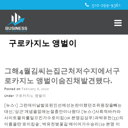
510-299-9361
구로카지노 앵벌이
그해4월김씨는집근처저수지에서구
로카지노 앵벌이숨진채발견됐다.
Posted on
February 6, 2020
Under
구로카지노 앵벌이
[뉴스1] 그런데이날발표된인선에선논란이됐던조위원장을빼는
대신,‘상근’개념을없애는절충안이나왔다.[뉴스1]사회적바카라
사이트물의를일으킨가수로이킴(26·본명김상우)과박유천(33)의
이름을딴'로이킴숲','박유천벚꽃길'에이어가수승리(29·본명 이