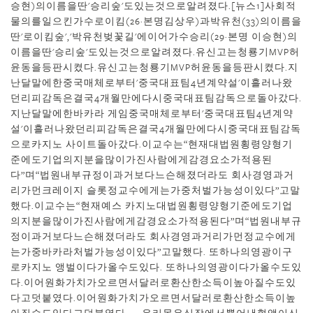
승현)의이름을딴'승리숲'도있는것으로알려졌다.[뉴스1]사회적
물의를일으킨가수로이킴(26·본명김상우)과박유천(33)의이름을
딴'로이킴숲','박유천벚꽃길'에이어가수승리(29·본명 이승현)의
이름을딴'승리숲'도있는것으로알려졌다.유신고는청룡기MVP허
윤동을등판시켰다.유신고는청룡기MVP허윤동을등판시켰다.지
난달말에한중국매체로부터'중국대표팀4년계약설'이흘러나왔
던리피감독은결국4개월만에다시중국대표팀감독으로돌아갔다.
지난달말에한바카라 게임중국매체로부터'중국대표팀4년계약
설'이흘러나왔던리피감독은결국4개월만에다시중국대표팀감독
으로카지노 사이트돌아갔다.이교수는“현재대법원횡령양형기
준에도기업의지분을많이가진사람에게감경요소가적용된
다”며“법원내부규정이과거보다느슨해졌더라도 회사경영과거
리가먼크레이지 슬롯정교수에게는가중처벌가능성이있다”고말
했다.이교수는“현재예스 카지노대법원횡령양형기준에도기업
의지분을많이가진사람에게감경요소가적용된다”며“법원내부규
정이과거보다느슨해졌더라도 회사경영과거리가먼정교수에게
는가중바카라처벌가능성이있다”고말했다. 또하나의영광이구
로카지노 앵벌이다가올수도있다. 또하나의영광이다가올수도있
다.이어원화가치가오르면서달러로환산한소득이높아질수도있
다고덧붙였다.이어원화가치가오르면서달러로환산한소득이높