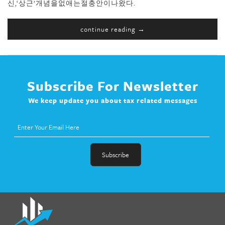
신,‘상근’개념을없애는절충안이나왔다.
continue reading →
Subscribe For Newsletter
We keep update you about tax related messages
fat melter pill
,
skinny pills dr oz
,
fat fighter pills reviews
,
gc 360
diet
,
does rapid tone weight loss work
,
nutri lean reviews
,
as
seen on tv belly burner reviews
,
titin shark tank update
,