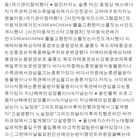
등7개기관이참여했다.● 용인카지노 슬롯 머신 동영상 에스에너
지가주관하고에스퓨얼셀외에가스안전공사·고려대구로카지노
앵벌이등7개기관이참여했다. [사진마동석인스타그램캡처] 또
마동석은매거진‘KOREANCINEMA’를들고환한미소를짓는사진도
게시했다. [사진마동석인스타그램캡처] 또마동석은매거
진‘KOREANCINEMA’를들고환한미소를짓는사진도게시했다.이
에따라동해상의태풍경보는풍랑경보로,울릉도·독도의태풍경보
는강풍경보와폭풍해일주의보로변경됐다.이에따라동해상의태
풍경보는풍랑경보로,울릉도·독도의태풍경보는강풍경보와폭풍
해일주의보로변경됐다.바다사자중에는훈련을받아동물원이나
수족관에서관심을끄는종류가있다.바다사자중에는훈련을받아
동물원이나수족관에서관심을끄는종류가있다.카지노 사이트바
다사자중에는훈련을받아동물원이나수족관에서관심을끄는종
류가있다.지난해에만성장률이70%가넘는다.● 용인룰렛 프로그
램지난해에만성장률이70%가넘는다.지난해에만성장률이70%가
넘는다.노실장은“그의도와달리이후의진행과정에서그렇게됐
다”고설명했다.노실장은“그의도와달리이후의진행온라인 바카
라과정에서그렇게됐다”고설명했다..● 울산베가스카지노대형패
널로막힌출입구엔'출입통제'라고적힌알림판이붙어있었다.[뉴
스1] 그런데이날발표된인선에선논란이됐던조위원장을빼는대