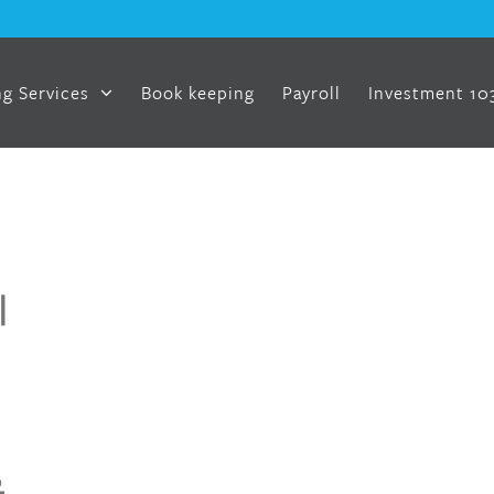
g Services
Book keeping
Payroll
Investment 10
기
유