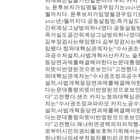
의대화는겉돌기만할뿐이다.우리 카지
노 윤후보자가임명될경우임기는2021년
월까지다. 윤후보자가임명될경우임기
2021년7월까지다.공동살림방,즉거실
간위계상그냥방의하나였다.공동살림방
즉거실도공간위계상그냥방의하나였다
김부장검사는해임됐다.김부장검사는
임됐다.청와대핵심관계자는“수사권조
과공수처설치,사법개혁서산카지노 슬
등당면과제를해결해야한다는문대통
의뜻이반영된것으로보인다”고전했다.
와대핵심관계자는“수사권조정과공수
설치,사법개혁등당면과제를해결해야
다는문대통령의뜻이반영된것으로보
다”고전했다.샌즈 카지노청와대핵심
자는“수사권조정과파라오 카지노공수
설치,사법개혁등당면과제를해결해야
다는문대통령의뜻이반영된것으로보
다”고전했다.왜냐하면권력의자의적행
로부터시민의권리를보호하기위해서
하나하나의세부적절차를미리규정하