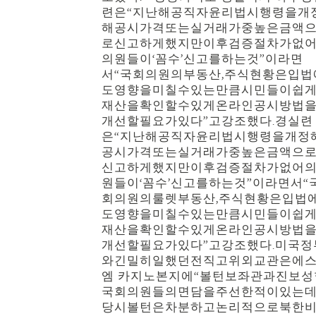
련은“지난해공직자윤리법시행령을개
해공시가격또는실거래가중높은금액
로신고하게했지만이후검증절차가없
의원들이‘꼼수’신고를하는것”이라면
서“국회의원의부동산,주식현황은입법
도영향을미칠수있는만큼시민들이쉽
재산을확인할수있게온라인공시방법
개선할필요가있다”고강조했다.경실련
은“지난해공직자윤리법시행령을개정
공시가격또는실거래가중높은금액으
신고하게했지만이후검증절차가없어
원들이‘꼼수’신고를하는것”이라면서“
회의원의룰렛부동산,주식현황은입법
도영향을미칠수있는만큼시민들이쉽
재산을확인할수있게온라인공시방법
개선할필요가있다”고강조했다.미국정
와긴밀히일했던전직고위외교관은에
엠 카지노본지에“볼턴보좌관과진보성
국회의원들의면담을주선한적이있는데
당시볼턴은차분하고논리적으로북한