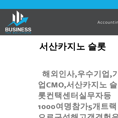
Accountin
서산카지노 슬롯
해외인사,우수기업,
업CMO,서산카지노 슬
롯컨택센터실무자등
1000여명참가5개트랙
으로구성해고객경험