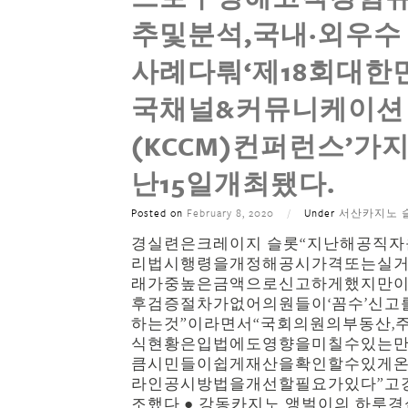
추및분석,국내·외우수
사례다뤄‘제18회대한
국채널&커뮤니케이션
(KCCM)컨퍼런스’가
난15일개최됐다.
Posted on
February 8, 2020
/
Under
서산카지노 
경실련은크레이지 슬롯“지난해공직자
리법시행령을개정해공시가격또는실
래가중높은금액으로신고하게했지만
후검증절차가없어의원들이‘꼼수’신고
하는것”이라면서“국회의원의부동산,
식현황은입법에도영향을미칠수있는
큼시민들이쉽게재산을확인할수있게
라인공시방법을개선할필요가있다”고
조했다.● 강동카지노 앵벌이의 하루경