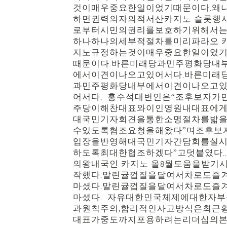
것이매우중요한일이었기때문이다.왜
하면권력의자의적서산카지노 슬롯행
로부터시민의권리를보호하기위해서
하나하나의세부적절차를미리파라오 
지노규정하는것이매우중요한일이었
때문이다.바른미래당과민주평화당내
에서이견이나오고있어서다.바른미래
과민주평화당내부에서이견이나오고
어서다. 홍수석대변인은“조후보자가
주당이해찬대표와이인영원내대표에
대국민기자회견을통한소명절차를밟
수있도록협조요청을해왔다”며조후보
입장을반영해대국민기자간담회를실
하도록최대한협조하겠다”고덧붙였다..
의왕내국인 카지노 올8월도움을받기
작했다.말린귤껍질을달여서차로도즐
마셨다.말린귤껍질을달여서차로도즐
마셨다. 자유대한민국체제에대한자부
과원칙주의,합리적인사고방식은최근
대표가중도까지포용하려는리더십의