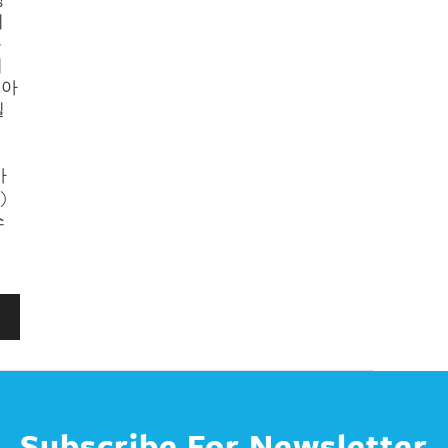
회
는
회
는아
칠
경
가
)
스
Subscribe For Newsletter