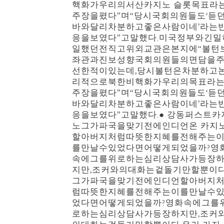
핵화가우리의서산카지노 슬롯목표라
주장을폈다”며“당시국회의원들도‘듣
바와달리차분하고좋은사람이네’라는
응을보였다”고말했다.미국정부와긴밀
일했던전직고위외교관은본지에“볼턴
좌관과진보성향국회의원들의면담을
선한적이있는데,당시볼턴은차분하고
리적으로북한비핵화가우리의목표라
주장을폈다”며“당시국회의원들도‘듣
바와달리차분하고좋은사람이네’라는
응을보였다”고말했다.● 강동퍼스트카
노그가파국을맞기전에인디언온 카지
할아버지처럼따뜻한지혜를전해주는
를만날수있었다면어떻게되었을까?영
속에그를위로하는심리상담사가등장
지만,조커와의대화는겉돌기만할뿐이다
그가파국을맞기전에인디언할아버지
럼따뜻한지혜를전해주는이를만날수
었다면어떻게되었을까?영화속에그를
로하는심리상담사가등장하지만,조커