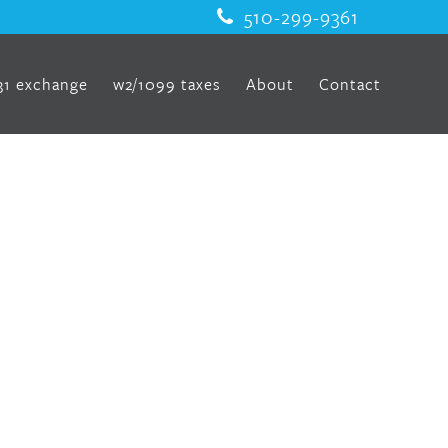
510-299-9361
31 exchange
w2/1099 taxes
About
Contact